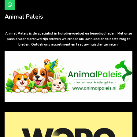
W
h
a
Animal Paleis
t
s
A
p
Animal Paleis is dé specialist in huisdiervoedsel en benodigdheden. Met onze
p
passie voor dierenwelzijn streven we ernaar om uw huisdier de beste zorg te
bieden. Ontdek ons assortiment en laat uw huisdier genieten!