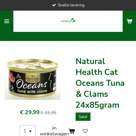
Snelle levering
Ga
direct
naar
de
hoofdinhoud
Natural
Health Cat
Oceans Tuna
& Clams
24x85gram
€ 29,99
€ 33,35
Sale!
In
winkelwagen