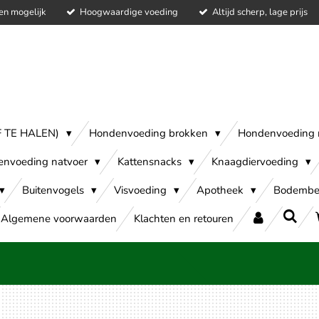
en mogelijk
Hoogwaardige voeding
Altijd scherp, lage prijs
AF TE HALEN)
Hondenvoeding brokken
Hondenvoeding 
envoeding natvoer
Kattensnacks
Knaagdiervoeding
Buitenvogels
Visvoeding
Apotheek
Bodembe
Algemene voorwaarden
Klachten en retouren