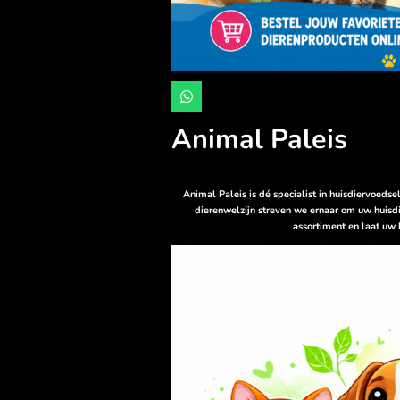
W
h
a
Animal Paleis
t
s
A
p
p
Animal Paleis is dé specialist in huisdiervoeds
dierenwelzijn streven we ernaar om uw huisdi
assortiment en laat uw 