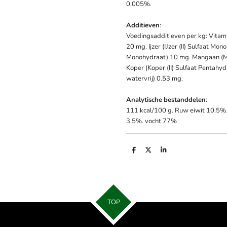
0.005%.
Additieven
:
Voedingsadditieven per kg: Vitam
20 mg. Ijzer (IJzer (II) Sulfaat Mo
Monohydraat) 10 mg. Mangaan (M
Koper (Koper (II) Sulfaat Pentahyd
watervrij) 0.53 mg.
Analytische
bestanddelen
:
111 kcal/100 g. Ruw eiwit 10.5%.
3.5%. vocht 77%
D
D
S
e
e
h
l
e
a
e
l
r
n
e
TOP