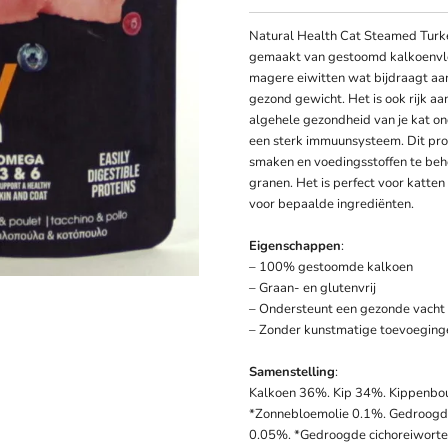
Natural Health Cat Steamed Turke
gemaakt van gestoomd kalkoenvlee
magere eiwitten wat bijdraagt aa
gezond gewicht. Het is ook rijk aa
algehele gezondheid van je kat on
een sterk immuunsysteem. Dit prod
smaken en voedingsstoffen te beh
granen. Het is perfect voor katten
voor bepaalde ingrediënten.
Eigenschappen
:
– 100% gestoomde kalkoen
– Graan- en glutenvrij
– Ondersteunt een gezonde vacht 
– Zonder kunstmatige toevoeging
Samenstelling
:
Kalkoen 36%. Kip 34%. Kippenbou
*Zonnebloemolie 0.1%. Gedroogd
0.05%. *Gedroogde cichoreiworte