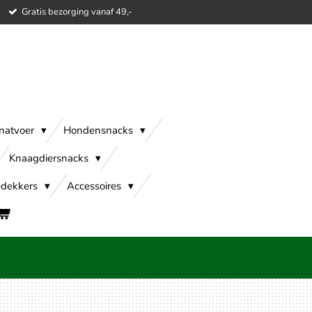
Gratis bezorging vanaf 49,-
natvoer
Hondensnacks
Knaagdiersnacks
dekkers
Accessoires