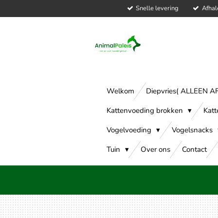
Snelle levering
Afhal
Ga
direct
naar
de
hoofdinhoud
Welkom
Diepvries( ALLEEN 
Kattenvoeding brokken
Katt
Vogelvoeding
Vogelsnacks
Tuin
Over ons
Contact