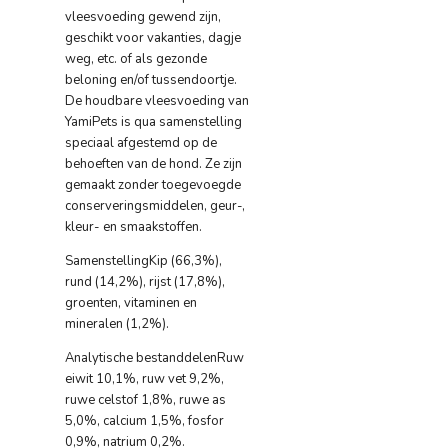
vleesvoeding gewend zijn,
geschikt voor vakanties, dagje
weg, etc. of als gezonde
beloning en/of tussendoortje.
De houdbare vleesvoeding van
YamiPets is qua samenstelling
speciaal afgestemd op de
behoeften van de hond. Ze zijn
gemaakt zonder toegevoegde
conserveringsmiddelen, geur-,
kleur- en smaakstoffen.
Samenstelling
Kip (66,3%),
rund (14,2%), rijst (17,8%),
groenten, vitaminen en
mineralen (1,2%).
Analytische bestanddelen
Ruw
eiwit 10,1%, ruw vet 9,2%,
ruwe celstof 1,8%, ruwe as
5,0%, calcium 1,5%, fosfor
0,9%, natrium 0,2%.