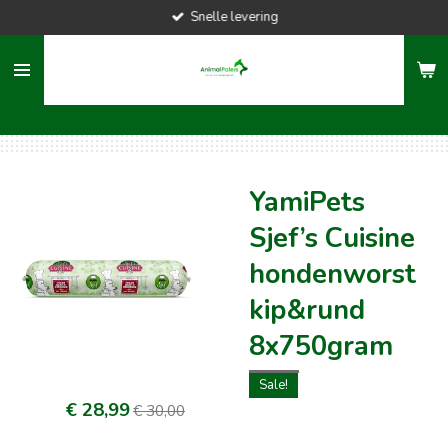
Snelle levering
Ga
direct
naar
de
hoofdinhoud
YamiPets
Sjef’s Cuisine
hondenworst
kip&rund
8x750gram
Sale!
€ 28,99
€ 30,00