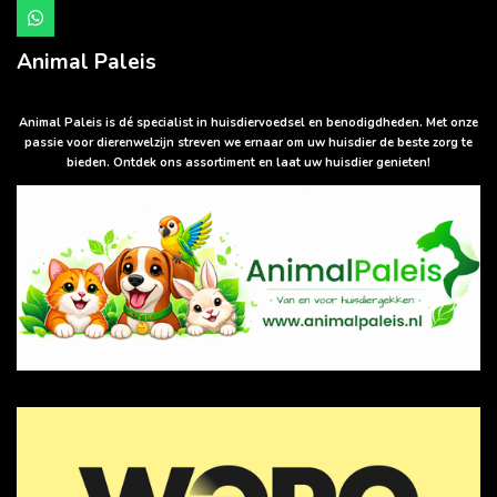
W
h
a
Animal Paleis
t
s
A
p
Animal Paleis is dé specialist in huisdiervoedsel en benodigdheden. Met onze
p
passie voor dierenwelzijn streven we ernaar om uw huisdier de beste zorg te
bieden. Ontdek ons assortiment en laat uw huisdier genieten!