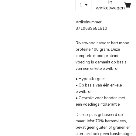
In
winkelwagen
Artikelnummer:
8719689651510
Riverwood natvoer hert mono
proteïne 400 gram. Deze
complete mono proteïne
voeding is gemaakt op basis
van een enkele eiwitbron.
• Hypoallergeen
• Op basis van één enkele
eiwitbron
• Geschikt voor honden met
een voedingsintolerantie
Dit recept is gebaseerd op
maar liefst 70% hertenvlees,
bevat geen gluten of granen en
uiteraard ook geen kunstmatige