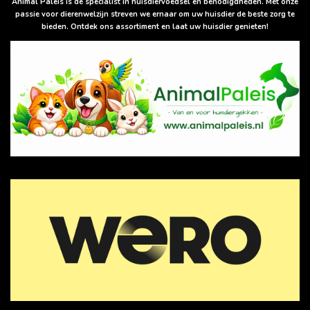
p
Animal Paleis is dé specialist in huisdiervoedsel en benodigdheden. Met onze
p
passie voor dierenwelzijn streven we ernaar om uw huisdier de beste zorg te
bieden. Ontdek ons assortiment en laat uw huisdier genieten!