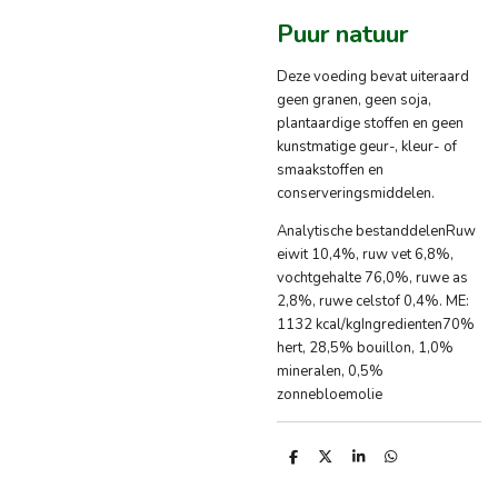
Puur natuur
Deze voeding bevat uiteraard
geen granen, geen soja,
plantaardige stoffen en geen
kunstmatige geur-, kleur- of
smaakstoffen en
conserveringsmiddelen.
Analytische bestanddelenRuw
eiwit 10,4%, ruw vet 6,8%,
vochtgehalte 76,0%, ruwe as
2,8%, ruwe celstof 0,4%. ME:
1132 kcal/kgIngredienten70%
hert, 28,5% bouillon, 1,0%
mineralen, 0,5%
zonnebloemolie
D
D
S
D
e
e
h
e
l
e
a
l