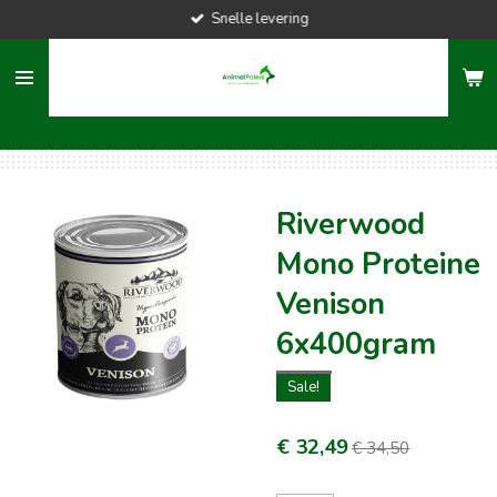
Snelle levering
Ga
direct
naar
de
hoofdinhoud
Riverwood
Mono Proteine
Venison
6x400gram
Sale!
€ 32,49
€ 34,50