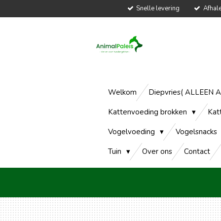
Snelle levering
Afhal
Ga
direct
naar
de
hoofdinhoud
Welkom
Diepvries( ALLEEN 
Kattenvoeding brokken
Kat
Vogelvoeding
Vogelsnacks
Tuin
Over ons
Contact