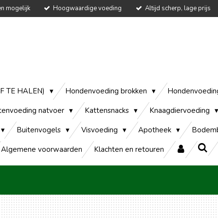
en mogelijk
Hoogwaardige voeding
Altijd scherp, lage prijs
AF TE HALEN)
Hondenvoeding brokken
Hondenvoedin
tenvoeding natvoer
Kattensnacks
Knaagdiervoeding
Buitenvogels
Visvoeding
Apotheek
Bodemb
Algemene voorwaarden
Klachten en retouren