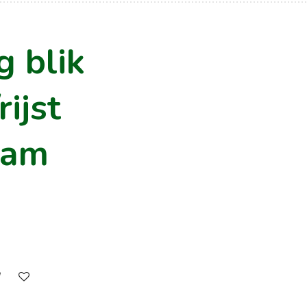
g blik
rijst
ram