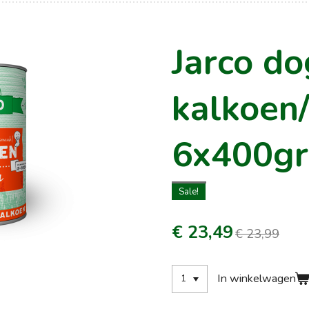
Jarco do
kalkoen/
6x400g
Sale!
€ 23,49
€ 23,99
In winkelwagen