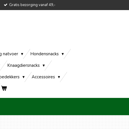
Gratis bezorging vanaf 49,-
g natvoer
Hondensnacks
Knaagdiersnacks
edekkers
Accessoires