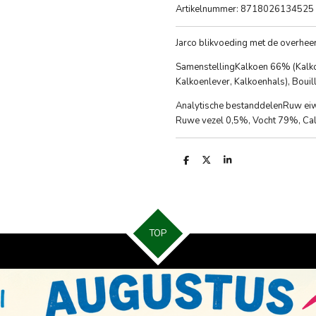
Artikelnummer:
8718026134525
Jarco blikvoeding met de overheer
Samenstelling
Kalkoen 66% (Kalko
Kalkoenlever, Kalkoenhals), Bouil
Analytische bestanddelen
Ruw eiw
Ruwe vezel 0,5%, Vocht 79%, Ca
D
D
S
e
e
h
l
e
a
e
l
r
n
e
TOP