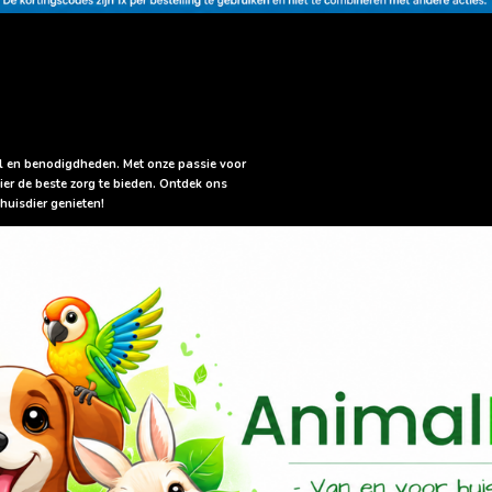
sel en benodigdheden. Met onze passie voor
ier de beste zorg te bieden. Ontdek ons
huisdier genieten!