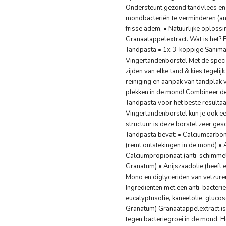
Ondersteunt gezond tandvlees en 
mondbacteriën te verminderen (ant
frisse adem, • Natuurlijke oploss
Granaatappelextract. Wat is het? 
Tandpasta • 1x 3-koppige Sanima
Vingertandenborstel Met de speci
zijden van elke tand & kies tegelij
reiniging en aanpak van tandplak v
plekken in de mond! Combineer d
Tandpasta voor het beste resulta
Vingertandenborstel kun je ook ee
structuur is deze borstel zeer ges
Tandpasta bevat: • Calciumcarbon
(remt ontstekingen in de mond) • 
Calciumpropionaat (anti-schimmel
Granatum) • Anijszaadolie (heeft 
Mono en diglyceriden van vetzuren
Ingrediënten met een anti-bacterië
eucalyptusolie, kaneelolie, gluco
Granatum) Granaatappelextract is 
tegen bacteriegroei in de mond. H