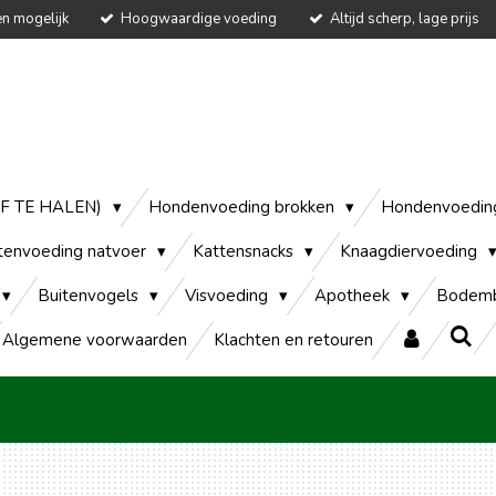
en mogelijk
Hoogwaardige voeding
Altijd scherp, lage prijs
AF TE HALEN)
Hondenvoeding brokken
Hondenvoedin
tenvoeding natvoer
Kattensnacks
Knaagdiervoeding
Buitenvogels
Visvoeding
Apotheek
Bodemb
Algemene voorwaarden
Klachten en retouren