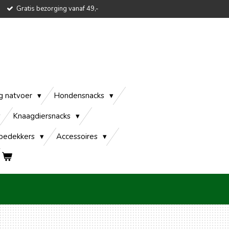
Gratis bezorging vanaf 49,-
g natvoer
Hondensnacks
Knaagdiersnacks
edekkers
Accessoires