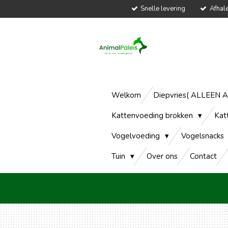
Snelle levering
Afhal
Ga
direct
naar
de
hoofdinhoud
Welkom
Diepvries( ALLEEN 
Kattenvoeding brokken
Kat
Vogelvoeding
Vogelsnacks
Tuin
Over ons
Contact