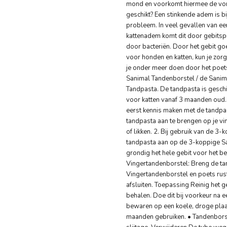
mond en voorkomt hiermee de vorm
geschikt? Een stinkende adem is b
probleem. In veel gevallen van e
kattenadem komt dit door gebits
door bacteriën. Door het gebit g
voor honden en katten, kun je zo
je onder meer doen door het poe
Sanimal Tandenborstel / de Sanima
Tandpasta. De tandpasta is gesch
voor katten vanaf 3 maanden oud. 
eerst kennis maken met de tandpa
tandpasta aan te brengen op je vin
of likken. 2. Bij gebruik van de 
tandpasta aan op de 3-koppige Sa
grondig het hele gebit voor het be
Vingertandenborstel: Breng de t
Vingertandenborstel en poets rusti
afsluiten. Toepassing Reinig het g
behalen. Doe dit bij voorkeur na 
bewaren op een koele, droge plaats
maanden gebruiken. • Tandenborst