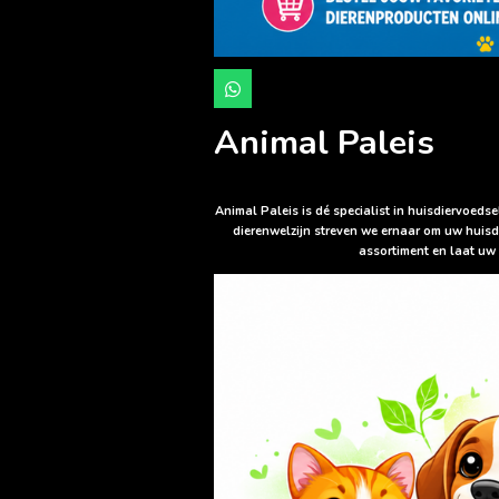
W
h
a
Animal Paleis
t
s
A
p
p
Animal Paleis is dé specialist in huisdiervoed
dierenwelzijn streven we ernaar om uw huisd
assortiment en laat uw 