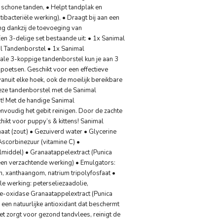
schone tanden, • Helpt tandplak en
ibacteriële werking), • Draagt bij aan een
ing dankzij de toevoeging van
Een 3-delige set bestaande uit: • 1x Sanimal
l Tandenborstel • 1x Sanimal
ale 3-koppige tandenborstel kun je aan 3
k poetsen. Geschikt voor een effectieve
anuit elke hoek, ook de moeilijk bereikbare
eze tandenborstel met de Sanimal
at! Met de handige Sanimal
nvoudig het gebit reinigen. Door de zachte
chikt voor puppy’s & kittens! Sanimal
aat (zout) • Gezuiverd water • Glycerine
Ascorbinezuur (vitamine C) •
middel) • Granaatappelextract (Punica
een verzachtende werking) • Emulgators:
, xanthaangom, natrium tripolyfosfaat •
le werking: peterseliezaadolie,
se-oxidase Granaatappelextract (Punica
een natuurlijke antioxidant dat beschermt
et zorgt voor gezond tandvlees, reinigt de