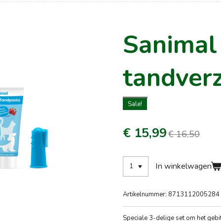
Sanimal
tandver
Sale!
€ 15,99
€ 16,50
In winkelwagen
Artikelnummer:
8713112005284
Speciale 3-delige set om het gebit