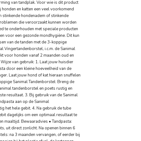
ing van tandplak. Voor wie is dit product
ij honden en katten een veel voorkomend
en stinkende hondenadem of stinkende
problemen die veroorzaakt kunnen worden
oed te onderhouden met speciale producten
rgen voor een gezonde mondhygiëne. Dit kun
tsen van de tanden met de 3-koppige
l Vingertandenborstel, i.c.m. de Sanimal
ikt voor honden vanaf 2 maanden oud en
Wijze van gebruik: 1. Laat jouw huisdier
sta door een kleine hoeveelheid van de
ger. Laat jouw hond of kat hieraan snuffelen
3-koppige Sanimal Tandenborstel: Breng de
nimal tandenborstel en poets rustig en
ste resultaat. 3. Bij gebruik van de Sanimal
andpasta aan op de Sanimal
g het hele gebit. 4. Na gebruik de tube
ebit dagelijks om een optimaal resultaat te
een maaltijd. Bewaaradvies • Tandpasta:
, uit direct zonlicht. Na openen binnen 6
els: na 3 maanden vervangen, of eerder bij