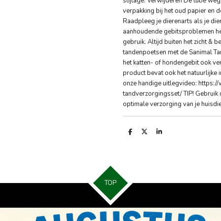
slijtage. Verwijderen De tube wegg
verpakking bij het oud papier en d
Raadpleeg je dierenarts als je dier
aanhoudende gebitsproblemen hee
gebruik. Altijd buiten het zicht & 
tandenpoetsen met de Sanimal Ta
het katten- of hondengebit ook v
product bevat ook het natuurlijke 
onze handige uitlegvideo: https:
tandverzorgingsset/ TIP! Gebruik
optimale verzorging van je huisdie
D
D
S
e
e
h
l
e
a
e
l
r
n
e
TOP