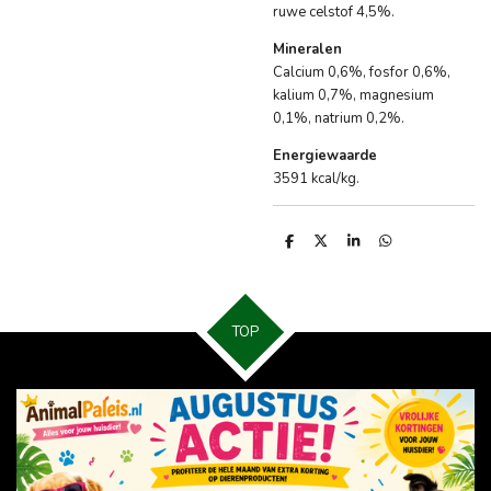
ruwe celstof 4,5%.
Mineralen
Calcium 0,6%, fosfor 0,6%,
kalium 0,7%, magnesium
0,1%, natrium 0,2%.
Energiewaarde
3591 kcal/kg.
D
D
S
D
e
e
h
e
l
e
a
l
e
l
r
e
n
e
n
TOP