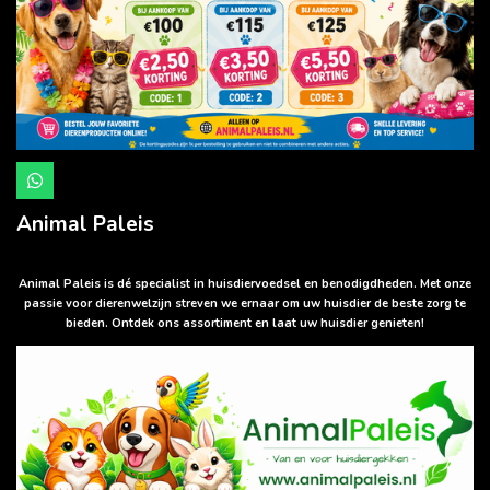
W
h
a
Animal Paleis
t
s
A
p
Animal Paleis is dé specialist in huisdiervoedsel en benodigdheden. Met onze
p
passie voor dierenwelzijn streven we ernaar om uw huisdier de beste zorg te
bieden. Ontdek ons assortiment en laat uw huisdier genieten!