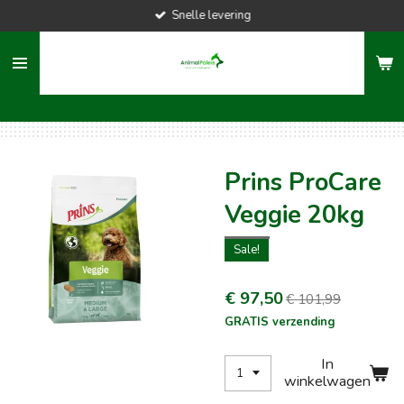
Snelle levering
Ga
direct
naar
de
hoofdinhoud
Prins ProCare
Veggie 20kg
Sale!
€ 97,50
€ 101,99
GRATIS verzending
In
winkelwagen