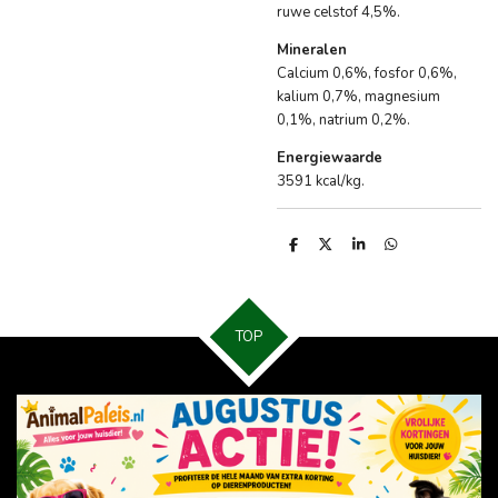
ruwe celstof 4,5%.
Mineralen
Calcium 0,6%, fosfor 0,6%,
kalium 0,7%, magnesium
0,1%, natrium 0,2%.
Energiewaarde
3591 kcal/kg.
D
D
S
D
e
e
h
e
l
e
a
l
e
l
r
e
n
e
n
TOP