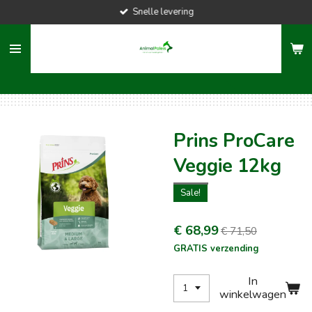
Snelle levering
Ga
direct
naar
de
hoofdinhoud
Prins ProCare
Veggie 12kg
Sale!
€ 68,99
€ 71,50
GRATIS verzending
In
winkelwagen