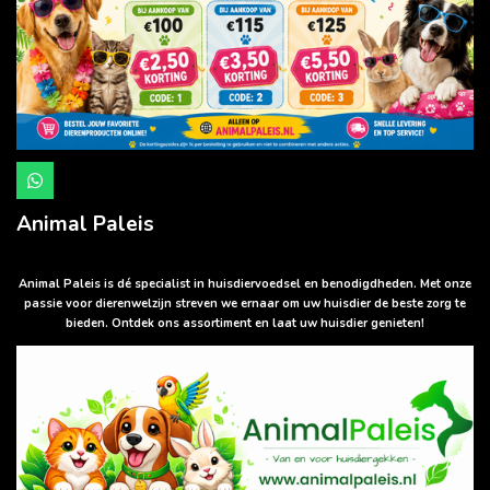
W
h
a
Animal Paleis
t
s
A
p
Animal Paleis is dé specialist in huisdiervoedsel en benodigdheden. Met onze
p
passie voor dierenwelzijn streven we ernaar om uw huisdier de beste zorg te
bieden. Ontdek ons assortiment en laat uw huisdier genieten!