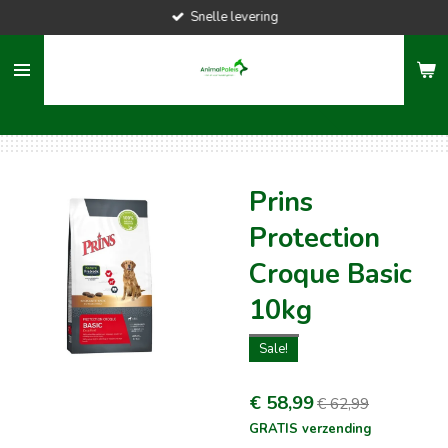
Snelle levering
Ga
direct
naar
de
hoofdinhoud
Prins
Protection
Croque Basic
10kg
Sale!
€ 58,99
€ 62,99
GRATIS verzending