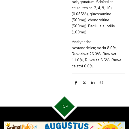
polygonatum, Schüssler
celzouten nr. 2, 4, 9, 10)
(0.085%), glucosamine
(500mg), chondroitine
(500mg), Bacillus subtilis
(100mg).
Analytische
bestanddelen;
Vocht 8.0%,
Ruw eiwit 26.0%, Ruw vet
11.0%, Ruwe as 5.5%, Ruwe
celstof 6.0%.
D
D
S
D
e
e
h
e
l
e
a
l
e
l
r
e
n
e
n
TOP