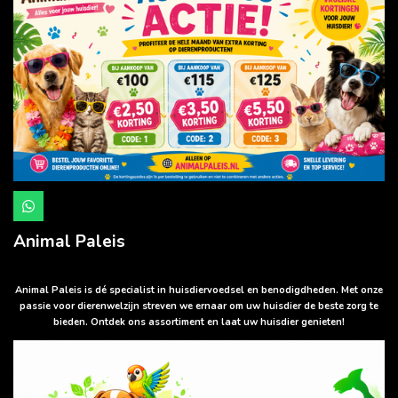
W
h
a
Animal Paleis
t
s
A
p
Animal Paleis is dé specialist in huisdiervoedsel en benodigdheden. Met onze
p
passie voor dierenwelzijn streven we ernaar om uw huisdier de beste zorg te
bieden. Ontdek ons assortiment en laat uw huisdier genieten!