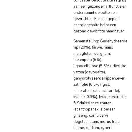
Schüssler celzouten, draagt bij
aan een gezonde hartfunctie en
ondersteunt de botten en
gewrichten. Een aangepast
energiegehalte helpt een
gezond gewicht te handhaven.
Samenstelling
: Gedehydreerde
kip (20%), tarwe, mais,
maisgluten, sorghum,
bietenpulp (6%),
lignocellulose (5.3%), dierlijke
vetten (gevogelte),
gehydrolyseerde kippenlever,
zalmolie (0.6%), gist,
mineralen (kaliumchloride),
inuline (0.3%), kruidenextracten
& Schüssler celzouten
(acanthopanax, siberean
ginseng, cornu cervi
degelatinatum, morus fruit,
mume, cnidium, cyperus,