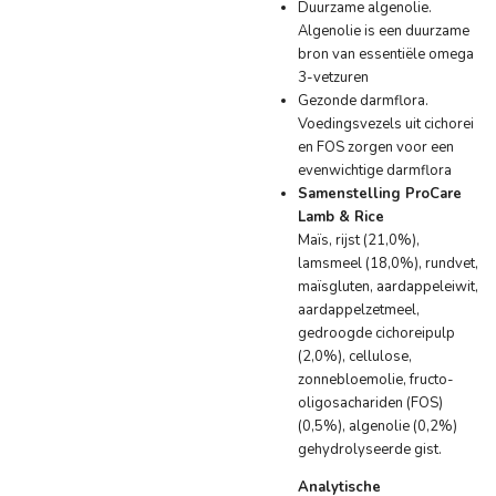
Duurzame algenolie.
Algenolie is een duurzame
bron van essentiële omega
3-vetzuren
Gezonde darmflora.
Voedingsvezels uit cichorei
en FOS zorgen voor een
evenwichtige darmflora
Samenstelling ProCare
Lamb & Rice
Maïs, rijst (21,0%),
lamsmeel (18,0%), rundvet,
maïsgluten, aardappeleiwit,
aardappelzetmeel,
gedroogde cichoreipulp
(2,0%), cellulose,
zonnebloemolie, fructo-
oligosachariden (FOS)
(0,5%), algenolie (0,2%)
gehydrolyseerde gist.
Analytische