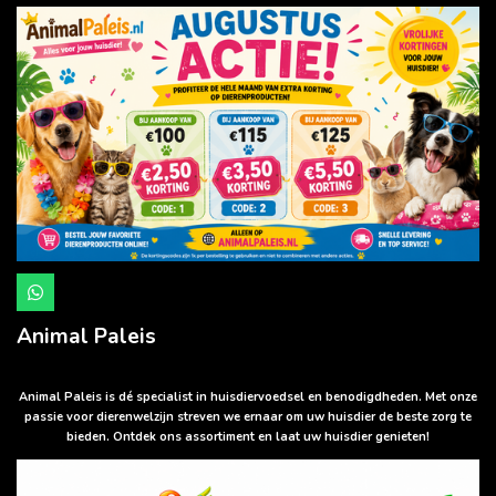
W
h
a
Animal Paleis
t
s
A
p
Animal Paleis is dé specialist in huisdiervoedsel en benodigdheden. Met onze
p
passie voor dierenwelzijn streven we ernaar om uw huisdier de beste zorg te
bieden. Ontdek ons assortiment en laat uw huisdier genieten!