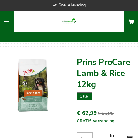
Snelle levering
Ga
direct
naar
de
hoofdinhoud
Prins ProCare
Lamb & Rice
12kg
Sale!
€ 62,99
€ 66,99
GRATIS verzending
In