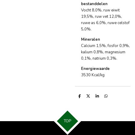
bestanddelen
Vocht 8,0%, ruw eiwit
19,5%, ruw vet 12,0%,
ruwe as 6,0%, ruwe celstof
5,0%.
Mineralen
Calcium 1,5%, fosfor 0,9%,
kalium 0,8%, magnesium
0,1%, natrium 0,3%.
Energiewaarde
3530 Kcal/kg
D
D
S
D
e
e
h
e
l
e
a
l
e
l
r
e
n
e
n
TOP