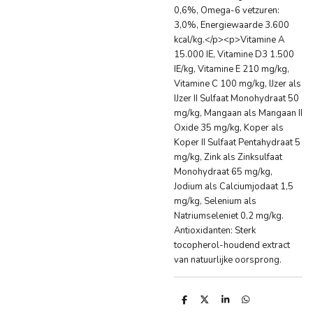
0,6%, Omega-6 vetzuren:
3,0%, Energiewaarde 3.600
kcal/kg.</p><p>Vitamine A
15.000 IE, Vitamine D3 1.500
IE/kg, Vitamine E 210 mg/kg,
Vitamine C 100 mg/kg, IJzer als
IJzer II Sulfaat Monohydraat 50
mg/kg, Mangaan als Mangaan II
Oxide 35 mg/kg, Koper als
Koper II Sulfaat Pentahydraat 5
mg/kg, Zink als Zinksulfaat
Monohydraat 65 mg/kg,
Jodium als Calciumjodaat 1,5
mg/kg, Selenium als
Natriumseleniet 0,2 mg/kg.
Antioxidanten: Sterk
tocopherol-houdend extract
van natuurlijke oorsprong.
D
D
S
D
e
e
h
e