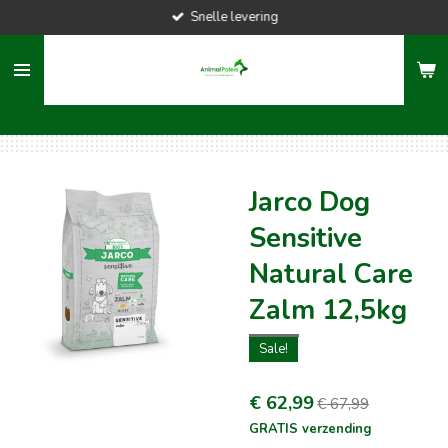
Snelle levering
Ga
direct
naar
de
hoofdinhoud
Jarco Dog
Sensitive
Natural Care
Zalm 12,5kg
Sale!
€ 62,99
€ 67,99
GRATIS verzending