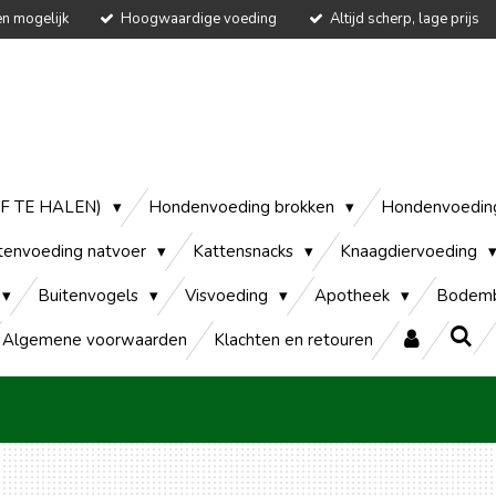
en mogelijk
Hoogwaardige voeding
Altijd scherp, lage prijs
AF TE HALEN)
Hondenvoeding brokken
Hondenvoedin
tenvoeding natvoer
Kattensnacks
Knaagdiervoeding
Buitenvogels
Visvoeding
Apotheek
Bodemb
Algemene voorwaarden
Klachten en retouren