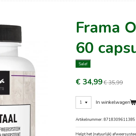
Frama O
60 caps
Sale!
€ 34,99
€ 35,99
In winkelwagen
Artikelnummer:
8718309611385
Helpt het (natuurlijk) afweersyst