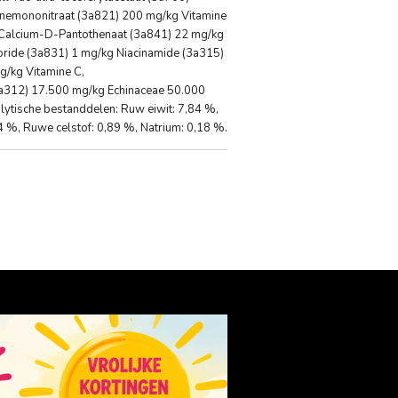
inemononitraat (3a821) 200 mg/kg Vitamine
g Calcium-D-Pantothenaat (3a841) 22 mg/kg
oride (3a831) 1 mg/kg Niacinamide (3a315)
g/kg Vitamine C,
3a312) 17.500 mg/kg Echinaceae 50.000
tische bestanddelen: Ruw eiwit: 7,84 %,
 %, Ruwe celstof: 0,89 %, Natrium: 0,18 %.