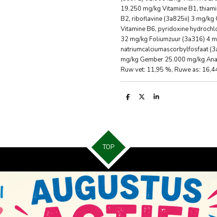
19.250 mg/kg Vitamine B1, thiam
B2, riboflavine (3a825ii) 3 mg/k
Vitamine B6, pyridoxine hydrochl
32 mg/kg Foliumzuur (3a316) 4 m
natriumcalciumascorbylfosfaat (
mg/kg Gember 25.000 mg/kg Analy
Ruw vet: 11,95 %, Ruwe as: 16,44
D
D
S
e
e
h
l
e
a
e
l
r
n
e
TOP