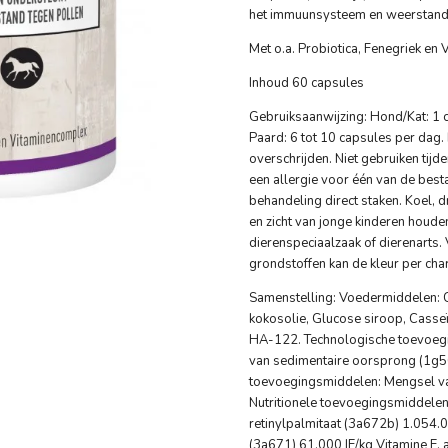
het immuunsysteem en weerstand 
Met o.a. Probiotica, Fenegriek en
Inhoud 60 capsules
Gebruiksaanwijzing: Hond/Kat: 1 
Paard: 6 tot 10 capsules per dag.
overschrijden. Niet gebruiken tijd
een allergie voor één van de besta
behandeling direct staken. Koel, 
en zicht van jonge kinderen houden
dierenspeciaalzaak of dierenarts.
grondstoffen kan de kleur per char
Samenstelling: Voedermiddelen: C
kokosolie, Glucose siroop, Casseï
HA-122. Technologische toevoegi
van sedimentaire oorsprong (1g5
toevoegingsmiddelen: Mengsel va
Nutritionele toevoegingsmiddelen:
retinylpalmitaat (3a672b) 1.054.0
(3a671) 61.000 IE/kg Vitamine E, 