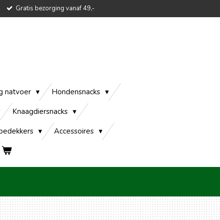
Gratis bezorging vanaf 49,-
g natvoer
Hondensnacks
Knaagdiersnacks
edekkers
Accessoires