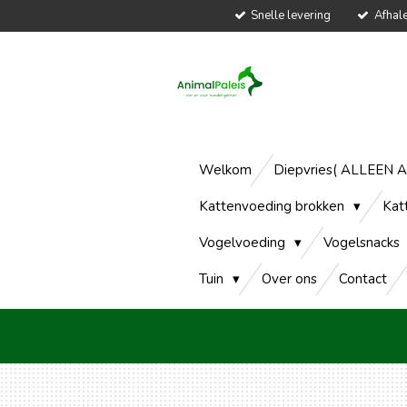
Snelle levering
Afhal
Ga
direct
naar
de
hoofdinhoud
Welkom
Diepvries( ALLEEN 
Kattenvoeding brokken
Kat
Vogelvoeding
Vogelsnacks
Tuin
Over ons
Contact