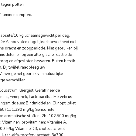
tegen pollen.
 Vitaminencomplex.
capsule/10 kg lichaamsgewicht per dag.
 De Aanbevolen dagelijkse hoeveelheid niet
ens dracht en zoogperiode. Niet gebruiken bij
nddelen en bij een allergische reactie de
droog en afgesloten bewaren. Buiten bereik
. Bij twijfel raadpleeg uw
 Vanwege het gebruik van natuurlijke
ge verschillen.
olostrum, Biergist, Geraffineerde
naat, Fenegriek, Lactobacillus Helveticus
ngsmiddelen: Bindmiddelen: Clinoptiloliet
68) 131.390 mg/kg Sensoriële
n aromatische stoffen (2b) 102.500 mg/kg
 Vitaminen, provitaminen: Vitamine A,
00 IE/kg Vitamine D3, cholecalciferol
all-rac-alfa-tocoferylacetaat (3a700)