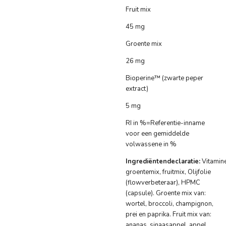
Fruit mix
45 mg
Groente mix
26 mg
Bioperine™ (zwarte peper
extract)
5 mg
RI in %=Referentie-inname
voor een gemiddelde
volwassene in %
Ingrediëntendeclaratie:
Vitamin
groentemix, fruitmix, Olijfolie
(flowverbeteraar), HPMC
(capsule). Groente mix van:
wortel, broccoli, champignon,
prei en paprika. Fruit mix van:
ananas, sinaasappel, appel,