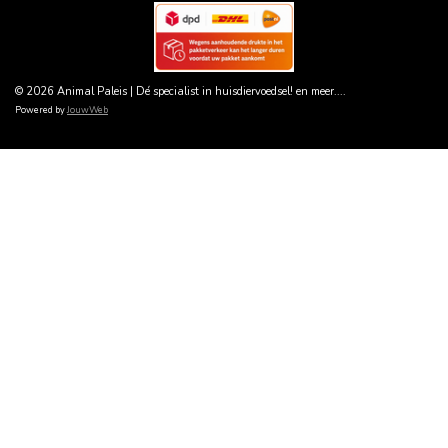
© 2026 Animal Paleis | Dé specialist in huisdiervoedsel! en meer....
Powered by
JouwWeb