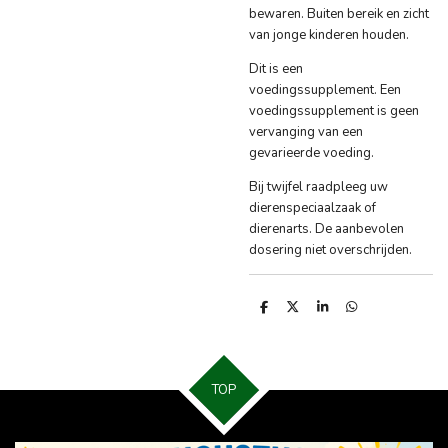
bewaren. Buiten bereik en zicht
van jonge kinderen houden.
Dit is een
voedingssupplement. Een
voedingssupplement is geen
vervanging van een
gevarieerde voeding.
Bij twijfel raadpleeg uw
dierenspeciaalzaak of
dierenarts. De aanbevolen
dosering niet overschrijden.
D
D
S
D
e
e
h
e
l
e
a
l
e
l
r
e
n
e
n
TOP