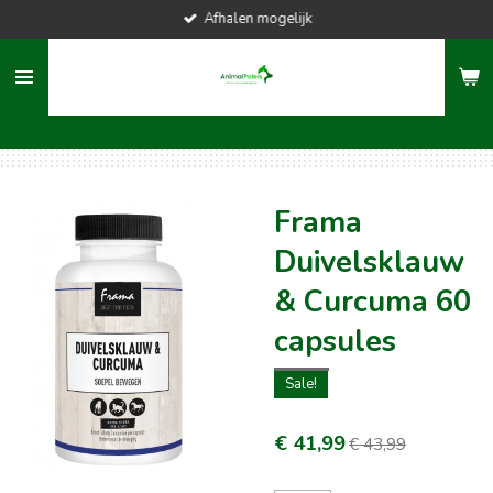
Afhalen mogelijk
Ga
direct
naar
de
hoofdinhoud
Frama
Duivelsklauw
& Curcuma 60
capsules
Sale!
€ 41,99
€ 43,99