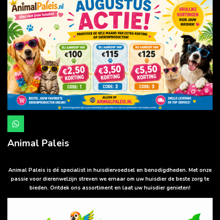
W
h
a
Animal Paleis
t
s
A
p
Animal Paleis is dé specialist in huisdiervoedsel en benodigdheden. Met onze
p
passie voor dierenwelzijn streven we ernaar om uw huisdier de beste zorg te
bieden. Ontdek ons assortiment en laat uw huisdier genieten!