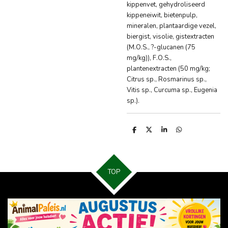
kippenvet, gehydroliseerd
kippeneiwit, bietenpulp,
mineralen, plantaardige vezel,
biergist, visolie, gistextracten
(M.O.S., ?-glucanen (75
mg/kg)), F.O.S.,
plantenextracten (50 mg/kg;
Citrus sp., Rosmarinus sp.,
Vitis sp., Curcuma sp., Eugenia
sp.).
D
D
S
D
e
e
h
e
l
e
a
l
e
l
r
e
n
e
n
TOP