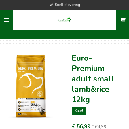
Snelle levering
Ga
direct
naar
de
hoofdinhoud
Euro-
Premium
adult small
lamb&rice
12kg
Sale!
€ 56,99
€ 64,99