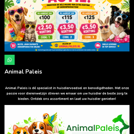
W
h
a
Animal Paleis
t
s
A
p
Animal Paleis is dé specialist in huisdiervoedsel en benodigdheden. Met onze
p
passie voor dierenwelzijn streven we ernaar om uw huisdier de beste zorg te
bieden. Ontdek ons assortiment en laat uw huisdier genieten!