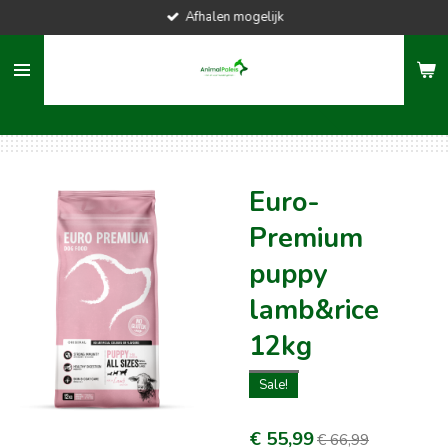
Afhalen mogelijk
Ga
direct
naar
de
hoofdinhoud
Euro-
Premium
puppy
lamb&rice
12kg
Sale!
€ 55,99
€ 66,99