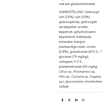
met een glutenintolerantie.
SAMENSTELLING: Gedroogd
lam (15%), rijst (15%),
gedroogde kip, gedroogde
aardappelen, erwten,
kippenvet, gehydroliseerd
kippeneiwit, bietenpulp,
mineralen, biergist,
plantaardige vezel, visolie
(0,8%), gistextracten (M.O.S., ?-
glucanen (75 mg/kg)),
collageen, F.O.S.,
plantenextracten (50 mg/kg;
Citrus sp., Rosmarinus sp.,
Vitis sp., Curcuma sp., Eugenia
sp.), glucosamine, chondroïtine
sulfaat.
D
D
S
D
e
e
h
e