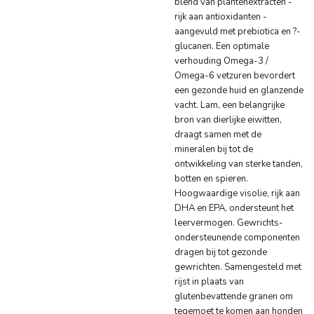
blend van plantenextracten -
rijk aan antioxidanten -
aangevuld met prebiotica en ?-
glucanen. Een optimale
verhouding Omega-3 /
Omega-6 vetzuren bevordert
een gezonde huid en glanzende
vacht. Lam, een belangrijke
bron van dierlijke eiwitten,
draagt samen met de
mineralen bij tot de
ontwikkeling van sterke tanden,
botten en spieren.
Hoogwaardige visolie, rijk aan
DHA en EPA, ondersteunt het
leervermogen. Gewrichts-
ondersteunende componenten
dragen bij tot gezonde
gewrichten. Samengesteld met
rijst in plaats van
glutenbevattende granen om
tegemoet te komen aan honden