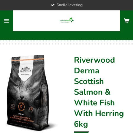
Snelle levering
Ga
direct
naar
de
hoofdinhoud
Riverwood
Derma
Scottish
Salmon &
White Fish
With Herring
6kg