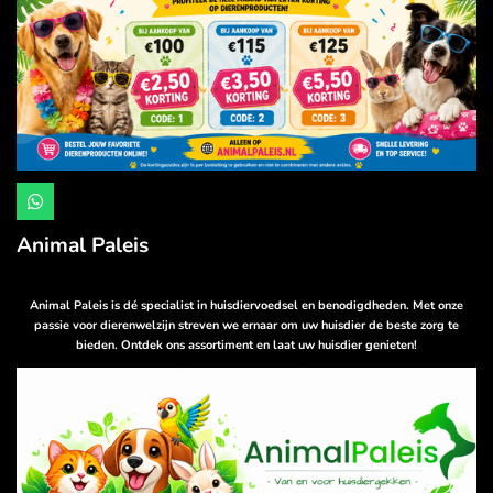
W
h
a
Animal Paleis
t
s
A
p
Animal Paleis is dé specialist in huisdiervoedsel en benodigdheden. Met onze
p
passie voor dierenwelzijn streven we ernaar om uw huisdier de beste zorg te
bieden. Ontdek ons assortiment en laat uw huisdier genieten!