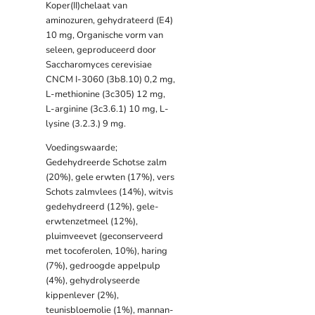
Koper(II)chelaat van
aminozuren, gehydrateerd (E4)
10 mg, Organische vorm van
seleen, geproduceerd door
Saccharomyces cerevisiae
CNCM I-3060 (3b8.10) 0,2 mg,
L-methionine (3c305) 12 mg,
L-arginine (3c3.6.1) 10 mg, L-
lysine (3.2.3.) 9 mg.
Voedingswaarde;
Gedehydreerde Schotse zalm
(20%), gele erwten (17%), vers
Schots zalmvlees (14%), witvis
gedehydreerd (12%), gele-
erwtenzetmeel (12%),
pluimveevet (geconserveerd
met tocoferolen, 10%), haring
(7%), gedroogde appelpulp
(4%), gehydrolyseerde
kippenlever (2%),
teunisbloemolie (1%), mannan-