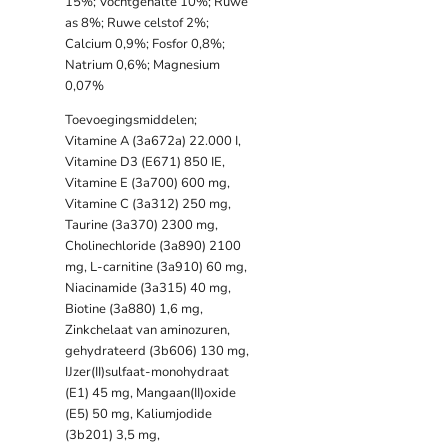
15%; Vochtgehalte 10%; Ruwe
as 8%; Ruwe celstof 2%;
Calcium 0,9%; Fosfor 0,8%;
Natrium 0,6%; Magnesium
0,07%
Toevoegingsmiddelen;
Vitamine A (3a672a) 22.000 I,
Vitamine D3 (E671) 850 IE,
Vitamine E (3a700) 600 mg,
Vitamine C (3a312) 250 mg,
Taurine (3a370) 2300 mg,
Cholinechloride (3a890) 2100
mg, L-carnitine (3a910) 60 mg,
Niacinamide (3a315) 40 mg,
Biotine (3a880) 1,6 mg,
Zinkchelaat van aminozuren,
gehydrateerd (3b606) 130 mg,
IJzer(II)sulfaat-monohydraat
(E1) 45 mg, Mangaan(II)oxide
(E5) 50 mg, Kaliumjodide
(3b201) 3,5 mg,