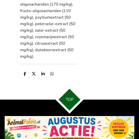
oligosachariden (170 mg/kg),
fructo-oligosachariden (110
mg/kg), psylliumextract (50
mg/kg), peterselie-extract (50
mg/kg), salie-extract (50
mg/kg), rozemarijnextract (50
mg/kg), citrusextract (50
mg/kg), duindoornextract (50
mg/kg).
D
D
S
D
e
e
h
e
l
e
a
l
e
l
r
e
n
e
n
TOP