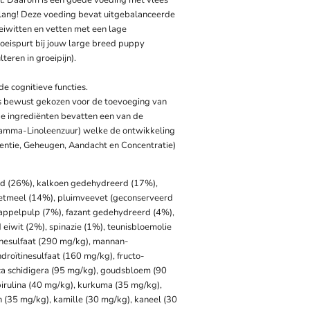
el. Daarom is een goede voeding met vlees
elang! Deze voeding bevat uitgebalanceerde
iwitten en vetten met een lage
oeispurt bij jouw large breed puppy
teren in groeipijn).
e cognitieve functies.
is bewust gekozen voor de toevoeging van
de ingrediënten bevatten een van de
Gamma-Linoleenzuur) welke de ontwikkeling
igentie, Geheugen, Aandacht en Concentratie)
d (26%), kalkoen gedehydreerd (17%),
etmeel (14%), pluimveevet (geconserveerd
appelpulp (7%), fazant gedehydreerd (4%),
eiwit (2%), spinazie (1%), teunisbloemolie
inesulfaat (290 mg/kg), mannan-
droïtinesulfaat (160 mg/kg), fructo-
ca schidigera (95 mg/kg), goudsbloem (90
irulina (40 mg/kg), kurkuma (35 mg/kg),
 (35 mg/kg), kamille (30 mg/kg), kaneel (30