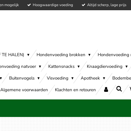
en mogelijk
Hoogwaardige voeding
Altijd scherp, lage prijs
AF TE HALEN)
Hondenvoeding brokken
Hondenvoeding 
envoeding natvoer
Kattensnacks
Knaagdiervoeding
Buitenvogels
Visvoeding
Apotheek
Bodembe
Algemene voorwaarden
Klachten en retouren