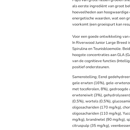
Pups van grote rassen groeien sn
als eerste ingrediënt van groot b
hoeveelheden aan hoogwaardige e
energetische waarden, wat een gr
voorkomt (een groeispurt kan resul
Voor een goede ontwikkeling van d
In Riverwood Junior Large Breed 
Spirulina en Teunisbloemolie. Bei
hoogste concentraties aan GLA (
van de cognitieve functies (Intell
positief ondersteunen.
Samenstelling; Eend gedehydreer
gele erwten (16%), gele-erwtenz
met tocoferolen, 8%), gedroogde 
erwteneiwit (3%), gehydrolyseerd 
(0,5%), wortels (0,5%), glucosam
oligosachariden (170 mg/kg), chon
oligosachariden (110 mg/kg), Yuc
mg/kg), brandnetel (90 mg/kg), sp
citruspulp (35 mg/kg), veenbessen