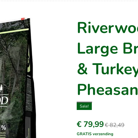
Riverwo
Large B
& Turke
Pheasan
Sale!
€ 79,99
€ 82,49
GRATIS verzending