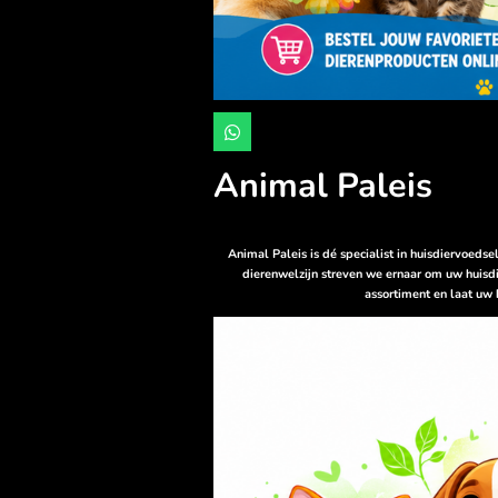
W
h
a
Animal Paleis
t
s
A
p
p
Animal Paleis is dé specialist in huisdiervoeds
dierenwelzijn streven we ernaar om uw huisdi
assortiment en laat uw 