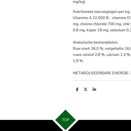
mg/kg).
Nutritionele toevoegingen per kg:
Vitamine A 22.000 IE, vitamine D3
mg, choline chloride 700 mg, zink
0,8 mg, koper 19 mg, selenium 0,
Analytische bestanddelen:
Ruw eiwit 36,0 %, vetgehalte 16,
ruwe celstof 2,8 %, calcium 1,3 
1,9 %.
METABOLISEERBARE ENERGIE:
D
D
S
e
e
h
l
e
a
e
l
r
n
e
TOP