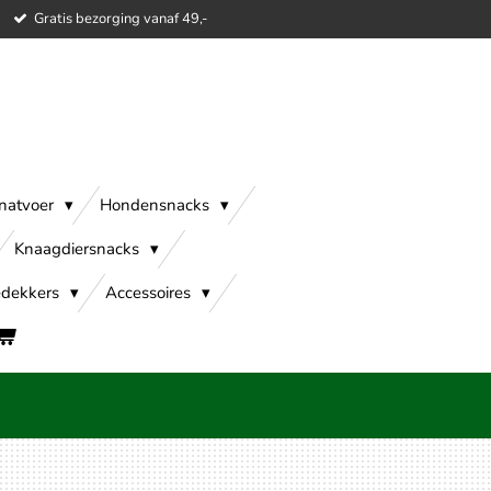
Gratis bezorging vanaf 49,-
natvoer
Hondensnacks
Knaagdiersnacks
dekkers
Accessoires