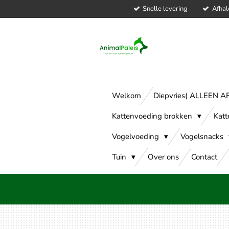
Snelle levering
Afhal
Ga
direct
naar
de
hoofdinhoud
Welkom
Diepvries( ALLEEN 
Kattenvoeding brokken
Katt
Vogelvoeding
Vogelsnacks
Tuin
Over ons
Contact