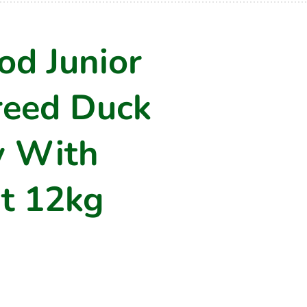
od Junior
reed Duck
y With
t 12kg