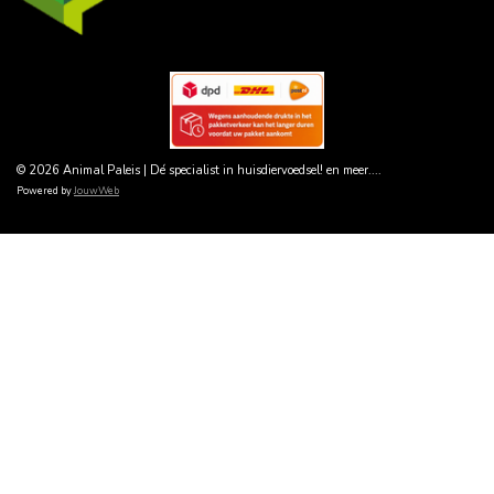
© 2026 Animal Paleis | Dé specialist in huisdiervoedsel! en meer....
Powered by
JouwWeb