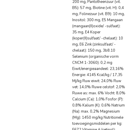
200 mg, Pantotheenzuur (vit.
B5): 57 mg, Biotine (vit. H): 0,4
mg, Folinezuur (vit. B9): 10 mg,
Inositol: 300 mg, E5 Mangaan
(mangaan(II)oxide/ -sulfaat):
35 mg, E4 Koper
(koper(II)sulfaat/ -chelaat): 10
mg, E6 Zink (zinksulfaat/ -
chelaat): 150 mg, 3b8.10
Selenium (organische vorm
CNCM 1-3060): 0,2 mg
Eiwit/energieaandeel: 23,16%
Energie: 4145 Kcal/kg / 17,35
Mj/kg Ruw eiwit: 24,0% Ruw
vet: 14,0% Ruwe celstof: 2,0%
Ruwe as: max. 6% Vocht: 8,0%
Calcium (Ca): 1,0% Fosfor (P):
0,8% Kalium (K): 0,6% Natrium
(Na): max. 0,2% Magnesium
(Mg): 1450 mg/kg Nutritionele
toevoegingsmiddelen per kg:
E672 Vitamine A (retinol):