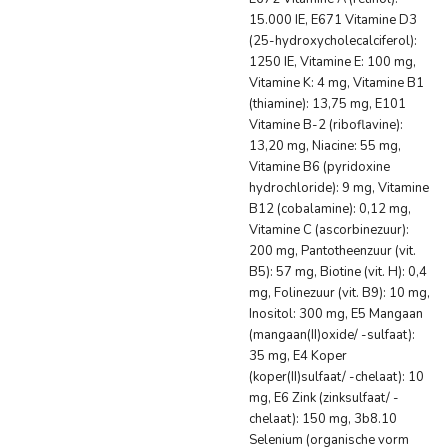
15.000 IE, E671 Vitamine D3
(25-hydroxycholecalciferol):
1250 IE, Vitamine E: 100 mg,
Vitamine K: 4 mg, Vitamine B1
(thiamine): 13,75 mg, E101
Vitamine B-2 (riboflavine):
13,20 mg, Niacine: 55 mg,
Vitamine B6 (pyridoxine
hydrochloride): 9 mg, Vitamine
B12 (cobalamine): 0,12 mg,
Vitamine C (ascorbinezuur):
200 mg, Pantotheenzuur (vit.
B5): 57 mg, Biotine (vit. H): 0,4
mg, Folinezuur (vit. B9): 10 mg,
Inositol: 300 mg, E5 Mangaan
(mangaan(II)oxide/ -sulfaat):
35 mg, E4 Koper
(koper(II)sulfaat/ -chelaat): 10
mg, E6 Zink (zinksulfaat/ -
chelaat): 150 mg, 3b8.10
Selenium (organische vorm