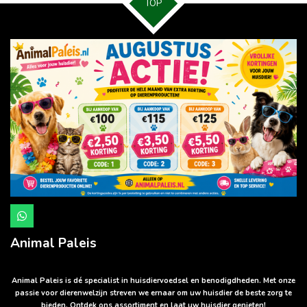
TOP
W
h
a
Animal Paleis
t
s
A
p
Animal Paleis is dé specialist in huisdiervoedsel en benodigdheden. Met onze
p
passie voor dierenwelzijn streven we ernaar om uw huisdier de beste zorg te
bieden. Ontdek ons assortiment en laat uw huisdier genieten!