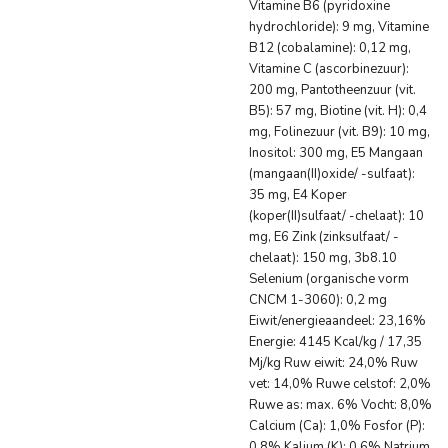
Vitamine B6 (pyridoxine
hydrochloride): 9 mg, Vitamine
B12 (cobalamine): 0,12 mg,
Vitamine C (ascorbinezuur):
200 mg, Pantotheenzuur (vit.
B5): 57 mg, Biotine (vit. H): 0,4
mg, Folinezuur (vit. B9): 10 mg,
Inositol: 300 mg, E5 Mangaan
(mangaan(II)oxide/ -sulfaat):
35 mg, E4 Koper
(koper(II)sulfaat/ -chelaat): 10
mg, E6 Zink (zinksulfaat/ -
chelaat): 150 mg, 3b8.10
Selenium (organische vorm
CNCM 1-3060): 0,2 mg
Eiwit/energieaandeel: 23,16%
Energie: 4145 Kcal/kg / 17,35
Mj/kg Ruw eiwit: 24,0% Ruw
vet: 14,0% Ruwe celstof: 2,0%
Ruwe as: max. 6% Vocht: 8,0%
Calcium (Ca): 1,0% Fosfor (P):
0,8% Kalium (K): 0,6% Natrium