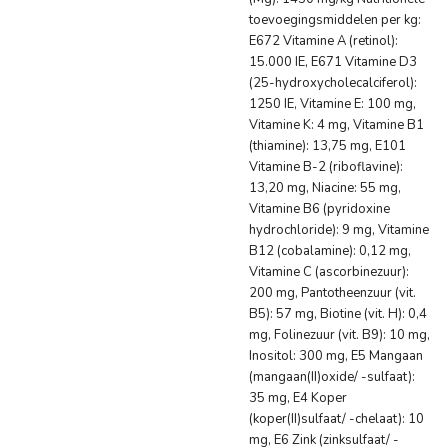
toevoegingsmiddelen per kg:
E672 Vitamine A (retinol):
15.000 IE, E671 Vitamine D3
(25-hydroxycholecalciferol):
1250 IE, Vitamine E: 100 mg,
Vitamine K: 4 mg, Vitamine B1
(thiamine): 13,75 mg, E101
Vitamine B-2 (riboflavine):
13,20 mg, Niacine: 55 mg,
Vitamine B6 (pyridoxine
hydrochloride): 9 mg, Vitamine
B12 (cobalamine): 0,12 mg,
Vitamine C (ascorbinezuur):
200 mg, Pantotheenzuur (vit.
B5): 57 mg, Biotine (vit. H): 0,4
mg, Folinezuur (vit. B9): 10 mg,
Inositol: 300 mg, E5 Mangaan
(mangaan(II)oxide/ -sulfaat):
35 mg, E4 Koper
(koper(II)sulfaat/ -chelaat): 10
mg, E6 Zink (zinksulfaat/ -