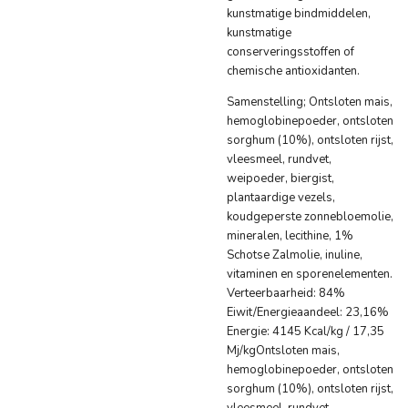
kunstmatige bindmiddelen,
kunstmatige
conserveringsstoffen of
chemische antioxidanten.
Samenstelling;
Ontsloten mais,
hemoglobinepoeder, ontsloten
sorghum (10%), ontsloten rijst,
vleesmeel, rundvet,
weipoeder, biergist,
plantaardige vezels,
koudgeperste zonnebloemolie,
mineralen, lecithine, 1%
Schotse Zalmolie, inuline,
vitaminen en sporenelementen.
Verteerbaarheid: 84%
Eiwit/Energieaandeel: 23,16%
Energie: 4145 Kcal/kg / 17,35
Mj/kgOntsloten mais,
hemoglobinepoeder, ontsloten
sorghum (10%), ontsloten rijst,