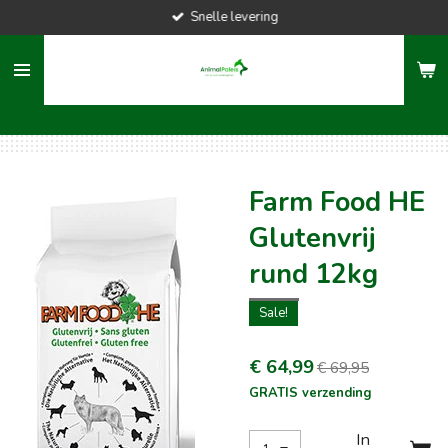
Snelle levering
Ga
direct
naar
de
hoofdinhoud
Farm Food HE
Glutenvrij
rund 12kg
Sale!
€ 64,99
€ 69,95
GRATIS verzending
In