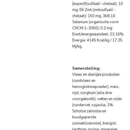
(koper(II)sulfaat/ -chelaat): 10
mg, E6 Zink (zinksulfaat/ -
chelaat): 150 mg, 3b8.10
Selenium (organische vorm
CNCM 1-3060): 0,2 mg
Eiwit/energieaandeel: 23,16%
Energie: 4145 Kcal/kg / 17,35
Mj/kg.
Samenstelling;
Vlees en dierlijke producten
(rundvlees en
hemoglobinepoeder), mais,
rijst, sorghum (alle drie
voorgekookt), vetten en oliën
(rundervet, sojaolie, 1%
Schotse zalmolie en
koudgeperste
zonnebloemolie), biergist,
lecithine, inuline, mineralen,