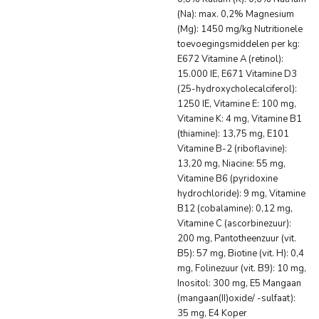
(Na): max. 0,2% Magnesium
(Mg): 1450 mg/kg Nutritionele
toevoegingsmiddelen per kg:
E672 Vitamine A (retinol):
15.000 IE, E671 Vitamine D3
(25-hydroxycholecalciferol):
1250 IE, Vitamine E: 100 mg,
Vitamine K: 4 mg, Vitamine B1
(thiamine): 13,75 mg, E101
Vitamine B-2 (riboflavine):
13,20 mg, Niacine: 55 mg,
Vitamine B6 (pyridoxine
hydrochloride): 9 mg, Vitamine
B12 (cobalamine): 0,12 mg,
Vitamine C (ascorbinezuur):
200 mg, Pantotheenzuur (vit.
B5): 57 mg, Biotine (vit. H): 0,4
mg, Folinezuur (vit. B9): 10 mg,
Inositol: 300 mg, E5 Mangaan
(mangaan(II)oxide/ -sulfaat):
35 mg, E4 Koper