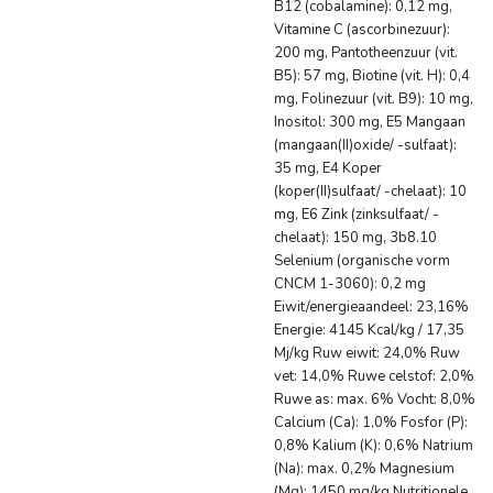
B12 (cobalamine): 0,12 mg,
Vitamine C (ascorbinezuur):
200 mg, Pantotheenzuur (vit.
B5): 57 mg, Biotine (vit. H): 0,4
mg, Folinezuur (vit. B9): 10 mg,
Inositol: 300 mg, E5 Mangaan
(mangaan(II)oxide/ -sulfaat):
35 mg, E4 Koper
(koper(II)sulfaat/ -chelaat): 10
mg, E6 Zink (zinksulfaat/ -
chelaat): 150 mg, 3b8.10
Selenium (organische vorm
CNCM 1-3060): 0,2 mg
Eiwit/energieaandeel: 23,16%
Energie: 4145 Kcal/kg / 17,35
Mj/kg Ruw eiwit: 24,0% Ruw
vet: 14,0% Ruwe celstof: 2,0%
Ruwe as: max. 6% Vocht: 8,0%
Calcium (Ca): 1,0% Fosfor (P):
0,8% Kalium (K): 0,6% Natrium
(Na): max. 0,2% Magnesium
(Mg): 1450 mg/kg Nutritionele