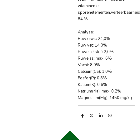
vitaminen en
sporenelementen.Verteerbaarheid
84 %
Analyse:
Ruw eiwit: 24,0%
Ruw vet: 14,0%
Ruwe celstof: 2,0%
Ruwe as: max. 6%
Vocht: 8,0%
Calcium(Ca): 1,0%
Fosfor(P): 0,8%
Kalium(K): 0,6%
Natrium(Na): max. 0,2%
Magnesium(Mg): 1450 mg/kg
D
D
S
D
e
e
h
e
l
e
a
l
e
l
r
e
n
e
n